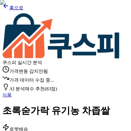
홈으로
쿠스피 실시간 분석
가격변동 감지안됨
가격 데이터 수집 중...
AI 분석
매수 추천
(
83
점)
식품
초록숟가락 유기농 차좁쌀
로켓배송