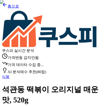
홈으로
쿠스피 실시간 분석
가격변동 감지안됨
가격 데이터 수집 중...
AI 분석
매수 추천
(
80
점)
식품
석관동 떡볶이 오리지널 매운
맛, 520g