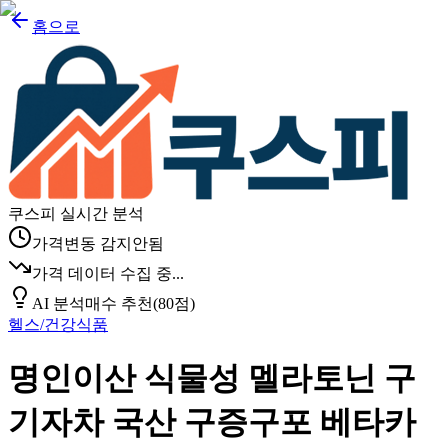
홈으로
쿠스피 실시간 분석
가격변동 감지안됨
가격 데이터 수집 중...
AI 분석
매수 추천
(
80
점)
헬스/건강식품
명인이산 식물성 멜라토닌 구
기자차 국산 구증구포 베타카