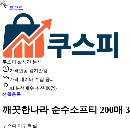
홈으로
쿠스피 실시간 분석
가격변동 감지안됨
가격 데이터 수집 중...
AI 분석
매수 추천
(
80
점)
생활용품
깨끗한나라 순수소프티 200매 3입
쿠스피 지수
80
점