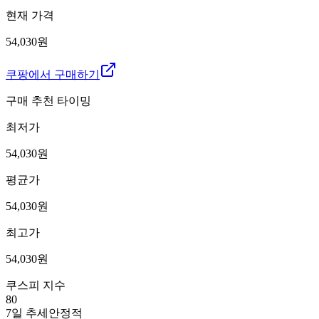
현재 가격
54,030원
쿠팡에서 구매하기
구매 추천 타이밍
최저가
54,030
원
평균가
54,030
원
최고가
54,030
원
쿠스피 지수
80
7일 추세
안정적