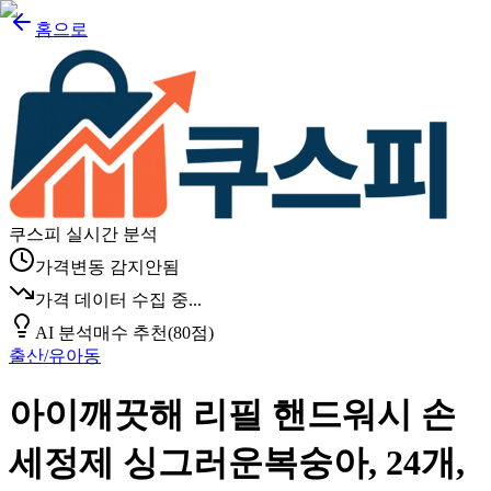
홈으로
쿠스피 실시간 분석
가격변동 감지안됨
가격 데이터 수집 중...
AI 분석
매수 추천
(
80
점)
출산/유아동
아이깨끗해 리필 핸드워시 손
세정제 싱그러운복숭아, 24개,