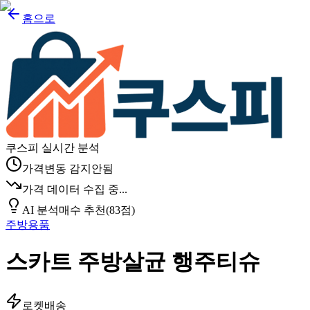
홈으로
쿠스피 실시간 분석
가격변동 감지안됨
가격 데이터 수집 중...
AI 분석
매수 추천
(
83
점)
주방용품
스카트 주방살균 행주티슈
로켓배송