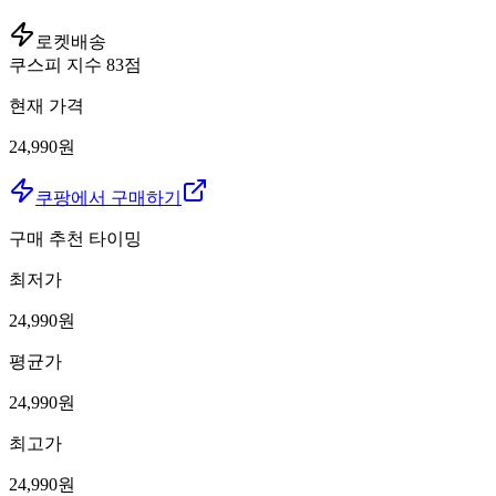
로켓배송
쿠스피 지수
83
점
현재 가격
24,990원
쿠팡에서 구매하기
구매 추천 타이밍
최저가
24,990
원
평균가
24,990
원
최고가
24,990
원