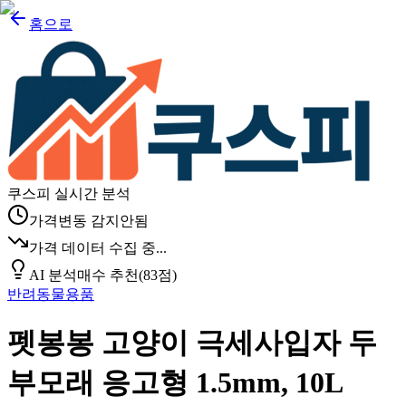
홈으로
쿠스피 실시간 분석
가격변동 감지안됨
가격 데이터 수집 중...
AI 분석
매수 추천
(
83
점)
반려동물용품
펫봉봉 고양이 극세사입자 두
부모래 응고형 1.5mm, 10L