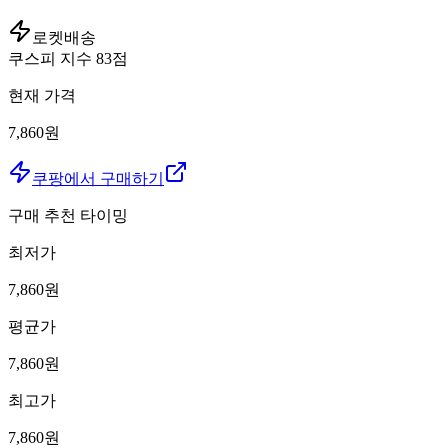
로켓배송
쿠스피 지수
83
점
현재 가격
7,860원
쿠팡에서 구매하기
구매 추천 타이밍
최저가
7,860
원
평균가
7,860
원
최고가
7,860
원