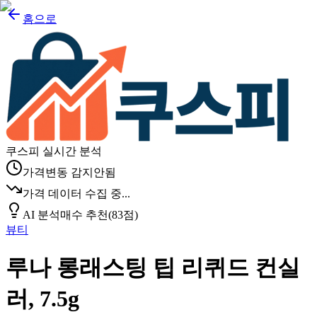
홈으로
쿠스피 실시간 분석
가격변동 감지안됨
가격 데이터 수집 중...
AI 분석
매수 추천
(
83
점)
뷰티
루나 롱래스팅 팁 리퀴드 컨실
러, 7.5g