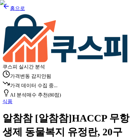
홈으로
쿠스피 실시간 분석
가격변동 감지안됨
가격 데이터 수집 중...
AI 분석
매수 추천
(
80
점)
식품
알참참 [알참참]HACCP 무항
생제 동물복지 유정란, 20구