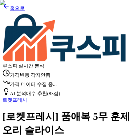
홈으로
쿠스피 실시간 분석
가격변동 감지안됨
가격 데이터 수집 중...
AI 분석
매수 추천
(
83
점)
로켓프레시
[로켓프레시] 품애복 5무 훈제
오리 슬라이스