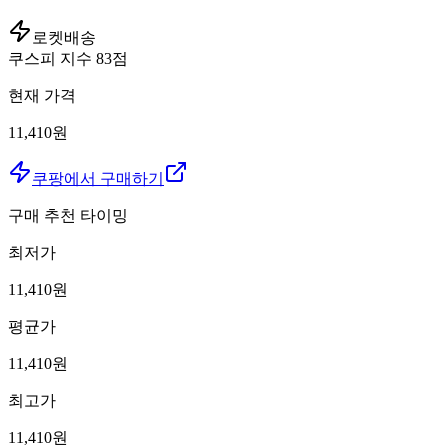
로켓배송
쿠스피 지수
83
점
현재 가격
11,410원
쿠팡에서 구매하기
구매 추천 타이밍
최저가
11,410
원
평균가
11,410
원
최고가
11,410
원