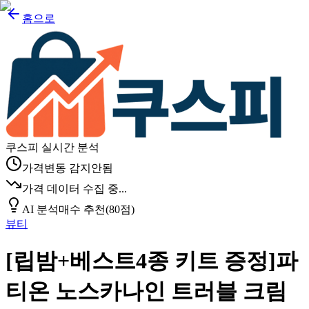
홈으로
쿠스피 실시간 분석
가격변동 감지안됨
가격 데이터 수집 중...
AI 분석
매수 추천
(
80
점)
뷰티
[립밤+베스트4종 키트 증정]파
티온 노스카나인 트러블 크림