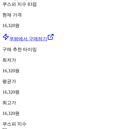
쿠스피 지수
83
점
현재 가격
16,320원
쿠팡에서 구매하기
구매 추천 타이밍
최저가
16,320
원
평균가
16,320
원
최고가
16,320
원
쿠스피 지수