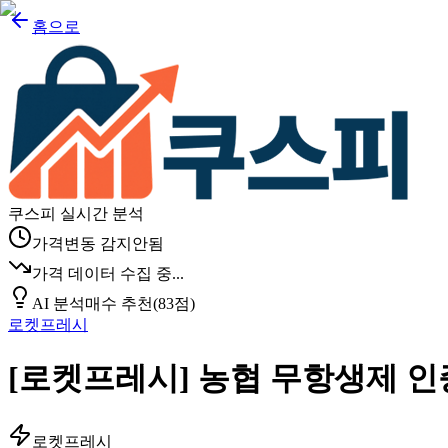
홈으로
쿠스피 실시간 분석
가격변동 감지안됨
가격 데이터 수집 중...
AI 분석
매수 추천
(
83
점)
로켓프레시
[로켓프레시] 농협 무항생제 인증 
로켓프레시