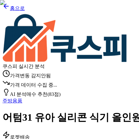
홈으로
쿠스피 실시간 분석
가격변동 감지안됨
가격 데이터 수집 중...
AI 분석
매수 추천
(
83
점)
주방용품
어텀31 유아 실리콘 식기 올인
로켓배송