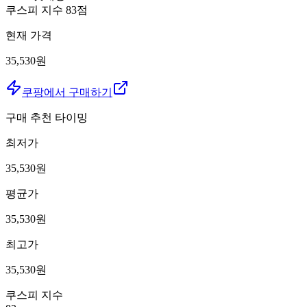
쿠스피 지수
83
점
현재 가격
35,530원
쿠팡에서 구매하기
구매 추천 타이밍
최저가
35,530
원
평균가
35,530
원
최고가
35,530
원
쿠스피 지수