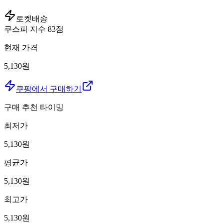
로켓배송
쿠스피 지수
83
점
현재 가격
5,130원
쿠팡에서 구매하기
구매 추천 타이밍
최저가
5,130
원
평균가
5,130
원
최고가
5,130
원