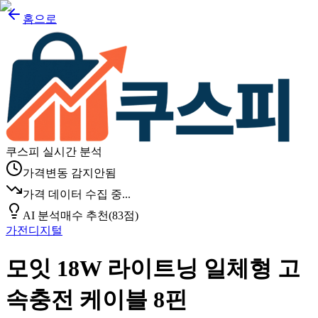
홈으로
쿠스피 실시간 분석
가격변동 감지안됨
가격 데이터 수집 중...
AI 분석
매수 추천
(
83
점)
가전디지털
모잇 18W 라이트닝 일체형 고
속충전 케이블 8핀