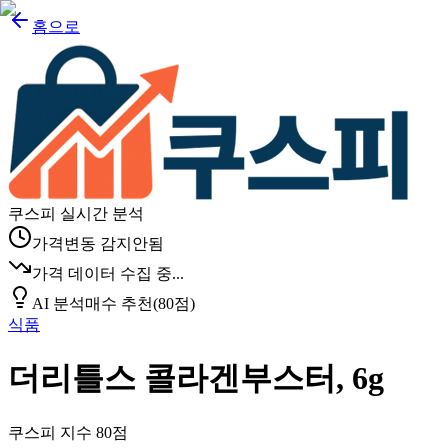
홈으로
쿠스피 실시간 분석
가격변동 감지안됨
가격 데이터 수집 중...
AI 분석
매수 추천
(
80
점)
식품
더리틀스 콜라겐부스터, 6g
쿠스피 지수
80
점