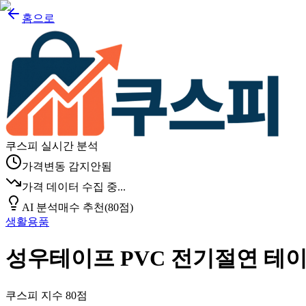
홈으로
쿠스피 실시간 분석
가격변동 감지안됨
가격 데이터 수집 중...
AI 분석
매수 추천
(
80
점)
생활용품
성우테이프 PVC 전기절연 테이
쿠스피 지수
80
점