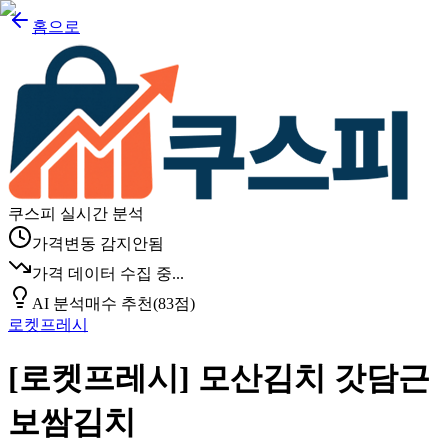
홈으로
쿠스피 실시간 분석
가격변동 감지안됨
가격 데이터 수집 중...
AI 분석
매수 추천
(
83
점)
로켓프레시
[로켓프레시] 모산김치 갓담근
보쌈김치