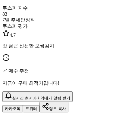
쿠스피 지수
83
7일 추세
안정적
쿠스피 평가
4.7
갓 담근 신선한 보쌈김치
📈 매수 추천
지금이 구매 최적기입니다!
실시간 최저가 / 역대가 알림 받기
카카오톡
트위터
링크 복사