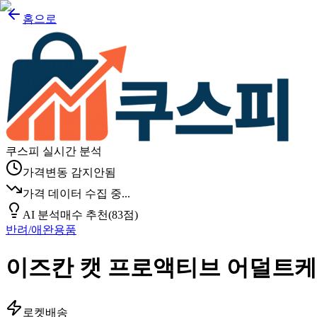
홈으로
쿠스피 실시간 분석
가격변동 감지안됨
가격 데이터 수집 중...
AI 분석
매수 추천
(
83
점)
반려/애완용품
이즈칸 캣 프로액티브 어덜트케
로켓배송