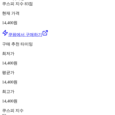
쿠스피 지수
83
점
현재 가격
14,400원
쿠팡에서 구매하기
구매 추천 타이밍
최저가
14,400
원
평균가
14,400
원
최고가
14,400
원
쿠스피 지수