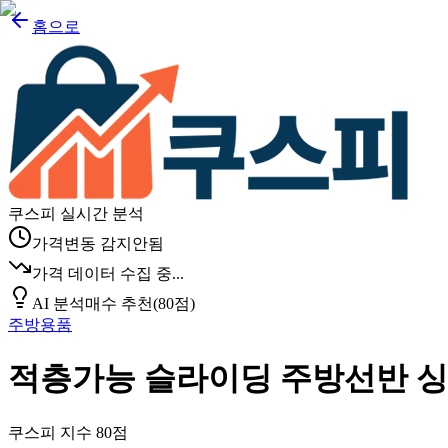
홈으로
쿠스피 실시간 분석
가격변동 감지안됨
가격 데이터 수집 중...
AI 분석
매수 추천
(
80
점)
주방용품
적층가능 슬라이딩 주방선반 싱
쿠스피 지수
80
점