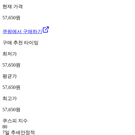
현재 가격
57,650원
쿠팡에서 구매하기
구매 추천 타이밍
최저가
57,650
원
평균가
57,650
원
최고가
57,650
원
쿠스피 지수
80
7일 추세
안정적