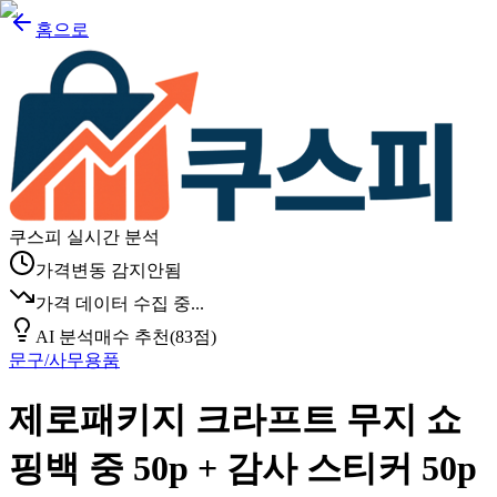
홈으로
쿠스피 실시간 분석
가격변동 감지안됨
가격 데이터 수집 중...
AI 분석
매수 추천
(
83
점)
문구/사무용품
제로패키지 크라프트 무지 쇼
핑백 중 50p + 감사 스티커 50p