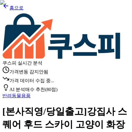
홈으로
쿠스피 실시간 분석
가격변동 감지안됨
가격 데이터 수집 중...
AI 분석
매수 추천
(
80
점)
반려동물용품
[본사직영/당일출고]강집사 스
퀘어 후드 스카이 고양이 화장