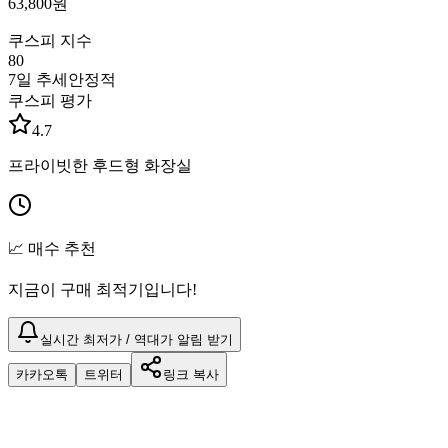
63,800
원
쿠스피 지수
80
7일 추세
안정적
쿠스피 평가
4.7
프라이빗한 후드형 화장실
📈 매수 추천
지금이 구매 최적기입니다!
실시간 최저가 / 역대가 알림 받기
카카오톡
트위터
링크 복사