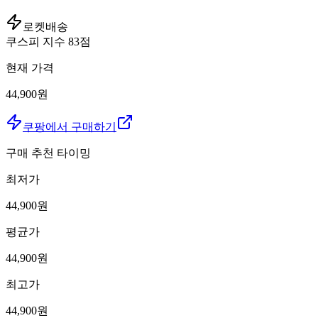
로켓배송
쿠스피 지수
83
점
현재 가격
44,900원
쿠팡에서 구매하기
구매 추천 타이밍
최저가
44,900
원
평균가
44,900
원
최고가
44,900
원