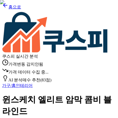
홈으로
쿠스피 실시간 분석
가격변동 감지안됨
가격 데이터 수집 중...
AI 분석
매수 추천
(
83
점)
가구/홈인테리어
윈스케치 엘리트 암막 콤비 블
라인드