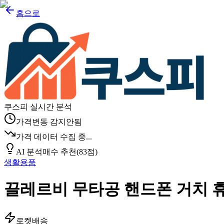
홈으로
쿠스피 실시간 분석
가격변동 감지안됨
가격 데이터 수집 중...
AI 분석
매수 추천
(
83
점)
생활용품
끌레르비 무타공 핸드폰 거치 
로켓배송