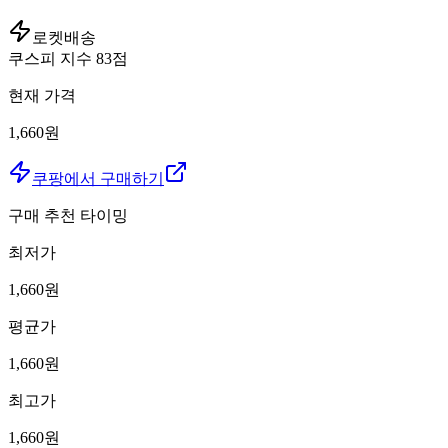
로켓배송
쿠스피 지수
83
점
현재 가격
1,660원
쿠팡에서 구매하기
구매 추천 타이밍
최저가
1,660
원
평균가
1,660
원
최고가
1,660
원