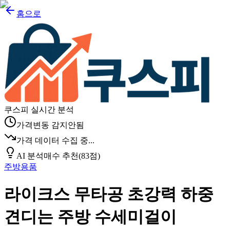
홈으로
쿠스피 실시간 분석
가격변동 감지안됨
가격 데이터 수집 중...
AI 분석
매수 추천
(
83
점)
주방용품
라이크스 무타공 초강력 하중
견디는 주방 수세미걸이