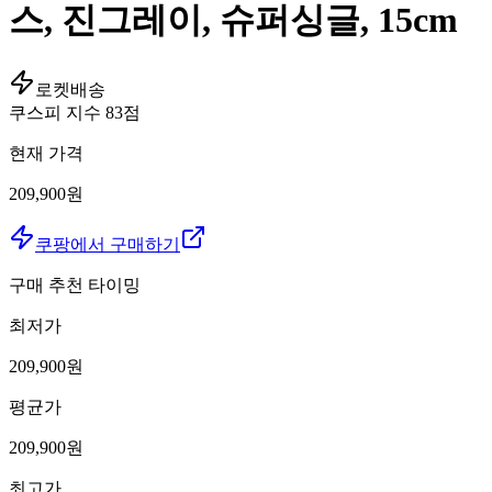
스, 진그레이, 슈퍼싱글, 15cm
로켓배송
쿠스피 지수
83
점
현재 가격
209,900원
쿠팡에서 구매하기
구매 추천 타이밍
최저가
209,900
원
평균가
209,900
원
최고가