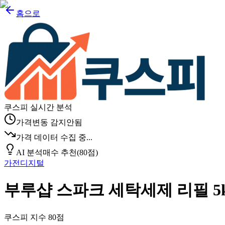
홈으로
쿠스피 실시간 분석
가격변동 감지안됨
가격 데이터 수집 중...
AI 분석
매수 추천
(
80
점)
가전디지털
부루샵 스파크 세탁세제 리필 5
쿠스피 지수
80
점