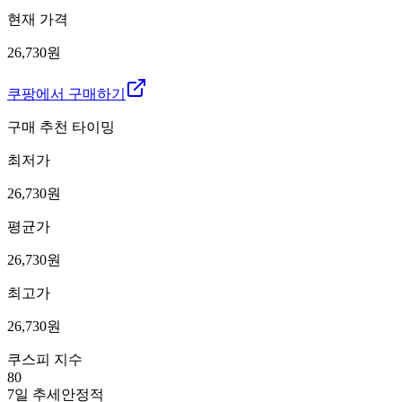
현재 가격
26,730원
쿠팡에서 구매하기
구매 추천 타이밍
최저가
26,730
원
평균가
26,730
원
최고가
26,730
원
쿠스피 지수
80
7일 추세
안정적