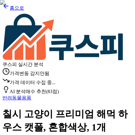
홈으로
쿠스피 실시간 분석
가격변동 감지안됨
가격 데이터 수집 중...
AI 분석
매수 추천
(
83
점)
반려동물용품
칠시 고양이 프리미엄 해먹 하
우스 캣폴, 혼합색상, 1개