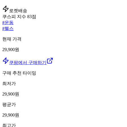
로켓배송
쿠스피 지수
83
점
#
운동
#
헬스
현재 가격
29,900원
쿠팡에서 구매하기
구매 추천 타이밍
최저가
29,900
원
평균가
29,900
원
최고가