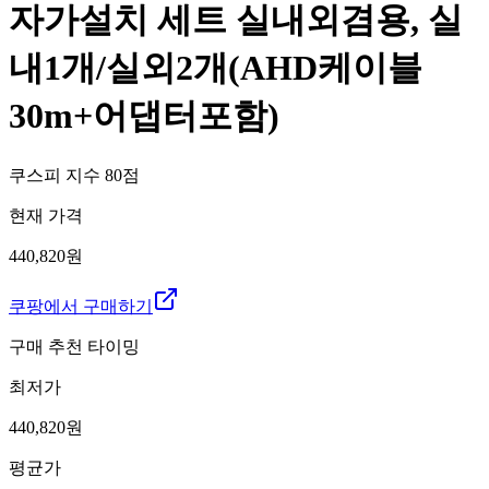
자가설치 세트 실내외겸용, 실
내1개/실외2개(AHD케이블
30m+어댑터포함)
쿠스피 지수
80
점
현재 가격
440,820원
쿠팡에서 구매하기
구매 추천 타이밍
최저가
440,820
원
평균가