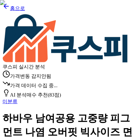
홈으로
쿠스피 실시간 분석
가격변동 감지안됨
가격 데이터 수집 중...
AI 분석
매수 추천
(
83
점)
미분류
하바우 남여공용 고중량 피그
먼트 나염 오버핏 빅사이즈 면