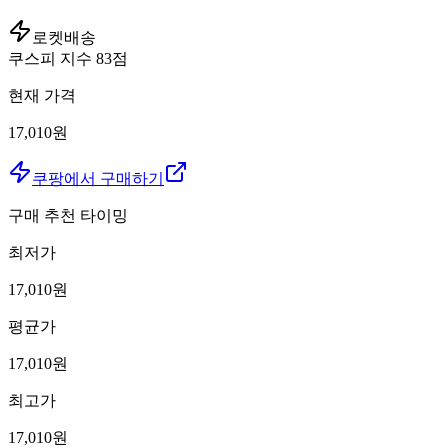
로켓배송
쿠스피 지수
83
점
현재 가격
17,010원
쿠팡에서 구매하기
구매 추천 타이밍
최저가
17,010
원
평균가
17,010
원
최고가
17,010
원