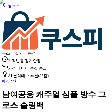
홈으로
쿠스피 실시간 분석
가격변동 감지안됨
가격 데이터 수집 중...
AI 분석
매수 추천
(
83
점)
패션잡화
남여공용 캐주얼 심플 방수 그
로스 슬링백