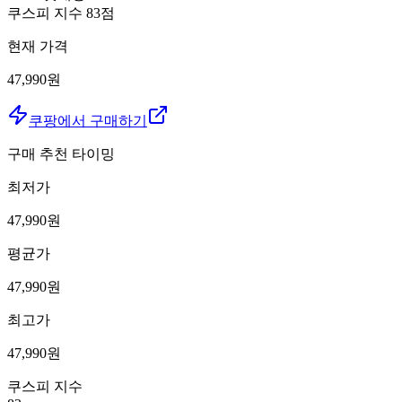
쿠스피 지수
83
점
현재 가격
47,990원
쿠팡에서 구매하기
구매 추천 타이밍
최저가
47,990
원
평균가
47,990
원
최고가
47,990
원
쿠스피 지수