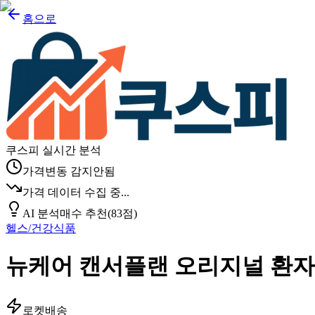
홈으로
쿠스피 실시간 분석
가격변동 감지안됨
가격 데이터 수집 중...
AI 분석
매수 추천
(
83
점)
헬스/건강식품
뉴케어 캔서플랜 오리지널 환자영양식
로켓배송