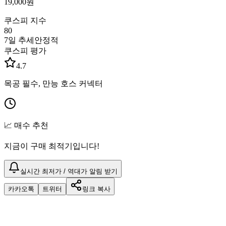
19,000
원
쿠스피 지수
80
7일 추세
안정적
쿠스피 평가
4.7
목공 필수, 만능 호스 커넥터
📈 매수 추천
지금이 구매 최적기입니다!
실시간 최저가 / 역대가 알림 받기
카카오톡
트위터
링크 복사