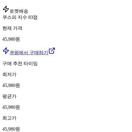
로켓배송
쿠스피 지수
83
점
현재 가격
45,980원
쿠팡에서 구매하기
구매 추천 타이밍
최저가
45,980
원
평균가
45,980
원
최고가
45,980
원