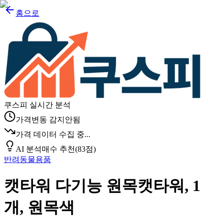
홈으로
쿠스피 실시간 분석
가격변동 감지안됨
가격 데이터 수집 중...
AI 분석
매수 추천
(
83
점)
반려동물용품
캣타워 다기능 원목캣타워, 1
개, 원목색