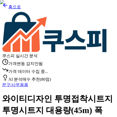
홈으로
쿠스피 실시간 분석
가격변동 감지안됨
가격 데이터 수집 중...
AI 분석
매수 추천
(
80
점)
문구/사무용품
와이티디자인 투명접착시트지
투명시트지 대용량(45m) 폭