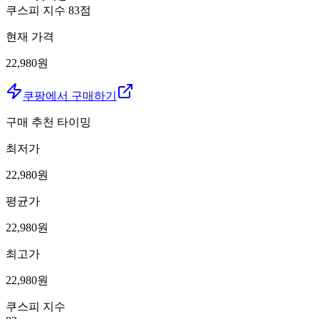
쿠스피 지수
83
점
현재 가격
22,980원
쿠팡에서 구매하기
구매 추천 타이밍
최저가
22,980
원
평균가
22,980
원
최고가
22,980
원
쿠스피 지수