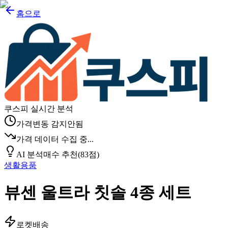
홈으로
쿠스피 실시간 분석
가격변동 감지안됨
가격 데이터 수집 중...
AI 분석
매수 추천
(
83
점)
생활용품
뷰센 울트라 칫솔 4종 세트
로켓배송