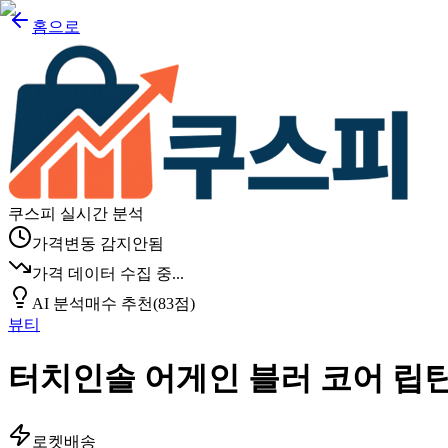
홈으로
쿠스피 실시간 분석
가격변동 감지안됨
가격 데이터 수집 중...
AI 분석
매수 추천
(
83
점)
뷰티
터치인솔 어게인 블러 코어 립틴트, 
로켓배송