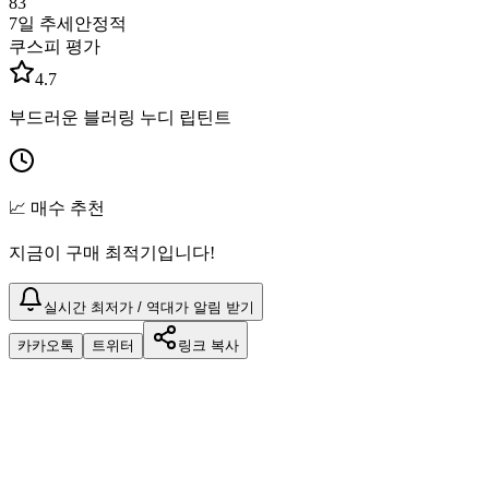
83
7일 추세
안정적
쿠스피 평가
4.7
부드러운 블러링 누디 립틴트
📈 매수 추천
지금이 구매 최적기입니다!
실시간 최저가 / 역대가 알림 받기
카카오톡
트위터
링크 복사