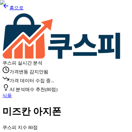
홈으로
쿠스피 실시간 분석
가격변동 감지안됨
가격 데이터 수집 중...
AI 분석
매수 추천
(
80
점)
식품
미즈칸 아지폰
쿠스피 지수
80
점