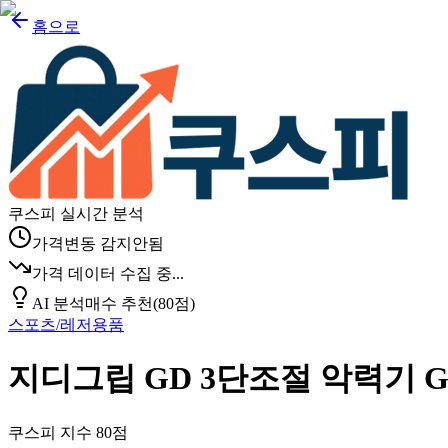
홈으로
쿠스피 실시간 분석
가격변동 감지안됨
가격 데이터 수집 중...
AI 분석
매수 추천
(
80
점)
스포츠/레저용품
지디그립 GD 3단조절 악력기 GR
쿠스피 지수
80
점