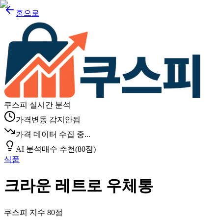
홈으로
쿠스피 실시간 분석
가격변동 감지안됨
가격 데이터 수집 중...
AI 분석
매수 추천
(
80
점)
식품
크라운 레트로 우체통
쿠스피 지수
80
점