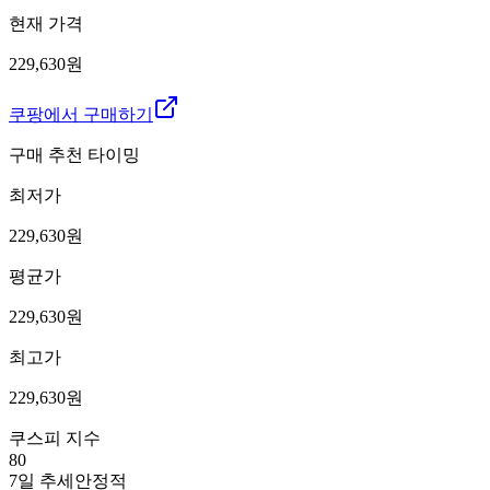
현재 가격
229,630원
쿠팡에서 구매하기
구매 추천 타이밍
최저가
229,630
원
평균가
229,630
원
최고가
229,630
원
쿠스피 지수
80
7일 추세
안정적