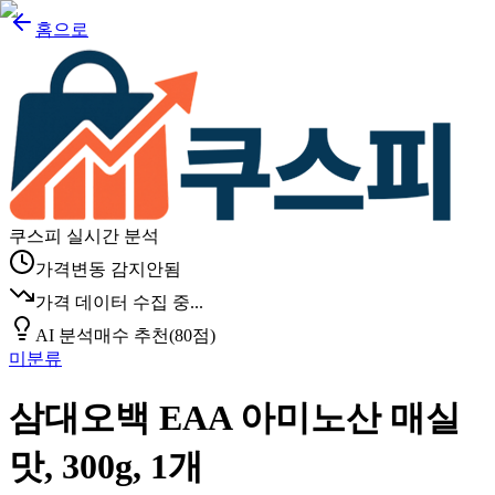
홈으로
쿠스피 실시간 분석
가격변동 감지안됨
가격 데이터 수집 중...
AI 분석
매수 추천
(
80
점)
미분류
삼대오백 EAA 아미노산 매실
맛, 300g, 1개