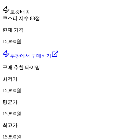
로켓배송
쿠스피 지수
83
점
현재 가격
15,890원
쿠팡에서 구매하기
구매 추천 타이밍
최저가
15,890
원
평균가
15,890
원
최고가
15,890
원