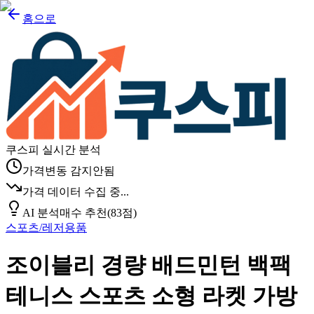
홈으로
쿠스피 실시간 분석
가격변동 감지안됨
가격 데이터 수집 중...
AI 분석
매수 추천
(
83
점)
스포츠/레저용품
조이블리 경량 배드민턴 백팩
테니스 스포츠 소형 라켓 가방