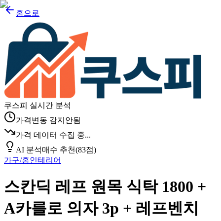
홈으로
쿠스피 실시간 분석
가격변동 감지안됨
가격 데이터 수집 중...
AI 분석
매수 추천
(
83
점)
가구/홈인테리어
스칸딕 레프 원목 식탁 1800 +
A카를로 의자 3p + 레프벤치