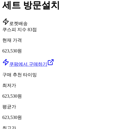
세트 방문설치
로켓배송
쿠스피 지수
83
점
현재 가격
623,530원
쿠팡에서 구매하기
구매 추천 타이밍
최저가
623,530
원
평균가
623,530
원
최고가