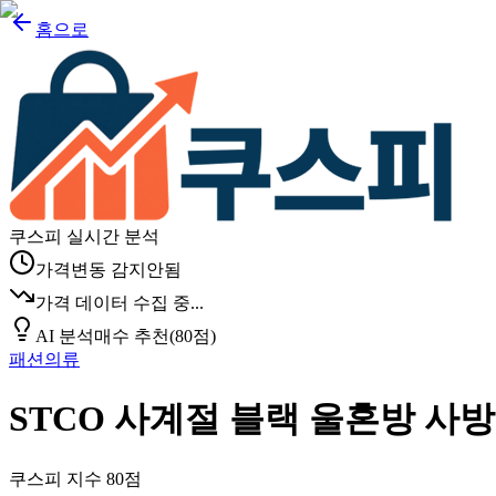
홈으로
쿠스피 실시간 분석
가격변동 감지안됨
가격 데이터 수집 중...
AI 분석
매수 추천
(
80
점)
패션의류
STCO 사계절 블랙 울혼방 사방스
쿠스피 지수
80
점