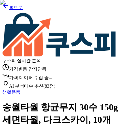
홈으로
쿠스피 실시간 분석
가격변동 감지안됨
가격 데이터 수집 중...
AI 분석
매수 추천
(
83
점)
생활용품
송월타월 항균무지 30수 150g
세면타월, 다크스카이, 10개