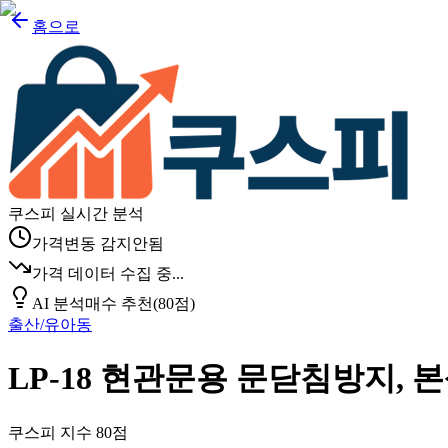
홈으로
쿠스피 실시간 분석
가격변동 감지안됨
가격 데이터 수집 중...
AI 분석
매수 추천
(
80
점)
출산/유아동
LP-18 현관문용 문닫침방지, 
쿠스피 지수
80
점