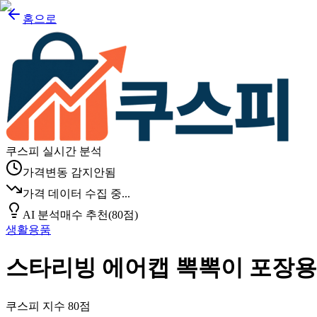
홈으로
쿠스피 실시간 분석
가격변동 감지안됨
가격 데이터 수집 중...
AI 분석
매수 추천
(
80
점)
생활용품
스타리빙 에어캡 뽁뽁이 포장용 
쿠스피 지수
80
점