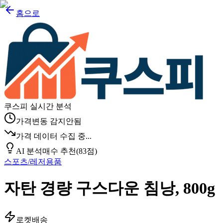
홈으로
쿠스피 실시간 분석
가격변동 감지안됨
가격 데이터 수집 중...
AI 분석
매수 추천
(
83
점)
스포츠/레저용품
자탄 경량 구스다운 침낭, 800g
로켓배송