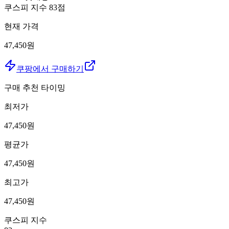
쿠스피 지수
83
점
현재 가격
47,450원
쿠팡에서 구매하기
구매 추천 타이밍
최저가
47,450
원
평균가
47,450
원
최고가
47,450
원
쿠스피 지수