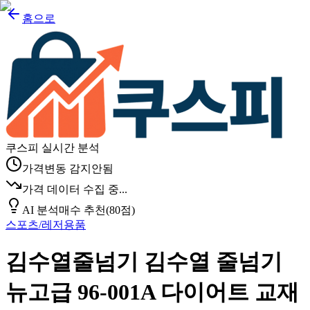
홈으로
쿠스피 실시간 분석
가격변동 감지안됨
가격 데이터 수집 중...
AI 분석
매수 추천
(
80
점)
스포츠/레저용품
김수열줄넘기 김수열 줄넘기
뉴고급 96-001A 다이어트 교재