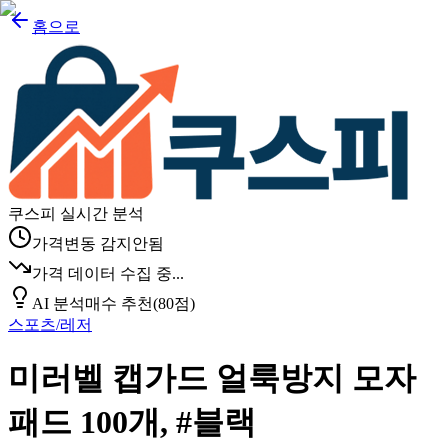
홈으로
쿠스피 실시간 분석
가격변동 감지안됨
가격 데이터 수집 중...
AI 분석
매수 추천
(
80
점)
스포츠/레저
미러벨 캡가드 얼룩방지 모자
패드 100개, #블랙